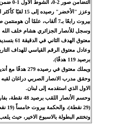
التضامن صور 2-0، الشوط الاول 1-0 ضمن "سداسية الأوائل" في المباراة التي جمعتهما على ملعب الرئيس فؤاد شهاب الرياضي في جونية.
بيروت رابعًا بـ7 ألقاب، علمًا أن هومنتمن صعد امس إلى الدرجة الثالثة.
معتوق الهدف الثاني في الدقيقة 61 بتسديدة قوية بعد تمريرة رائعة من خلف الله.
برصيد 119 هدفًا).
ويملك معتوق في رصيده 279 هدفًا مع أندية الأنصار والعهد والنجمة والأمارات والشعب والفجيرة الإماراتية.
وحقق مدرب الانصار الصربي دراغان لقبه ال
الاول الذي استقدمه إلى لبنان.
(29 نقطة)، والحكمة بيروت خامساً (19 نقطة)، والتضامن صور سادساً (13 نقطة).
وتختتم البطولة بالاسبوع الاخير، حيث يلعب