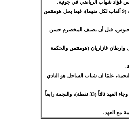
وعزز "الأخضر" رصيده إلى 15 لقبًا كأكثر الفرق تتويجًا بفارق ستة ألقاب عن أقرب ملاحقيه العهد والنجمة (9 ألقاب لكل منهما)، فيما يحل هومنتمن
مميزة من الفلسطيني محمد حبوس، قبل أن يضيف المخضرم حسن
 للدوري اللبناني فادي علوش، برصيد 120 هدفًا، متفوقًا على وارطان غازاريان (هومنتمن والحكمة
نجمة، علمًا ان شباب الساحل هو النادي
وحسم الأنصار اللقب برصيد 48 نقطة، بفارق 5 نقاط عن وصيفه الصفاء، الذي تعادل 1-1 مع العهد السبت وجاء العهد ثالثاً (33 نقطة)، والنجمة رابعاً
ة مع العهد.