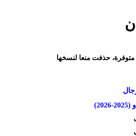
ن
توفرة، حذفت منعا لنسخها
جال