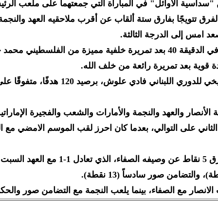
وسجل للأنصار الجزائري هشام خلف الله في الدقيقة 40 بعد تمريرة خلفية 
وعادل معتوق الرقم القياسي للهداف التاريخي
ثاني على التوالي، بعدما كان احرز لقب الموسم الامضي مع ال
 الانصار مع الصفاء، بينما يلعب النجمة مع التضامن صور والحكم