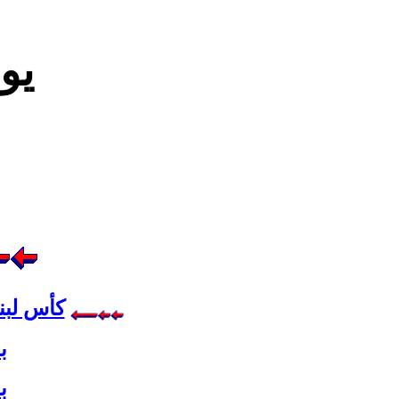
يو
كأس لبنا
بط
بط