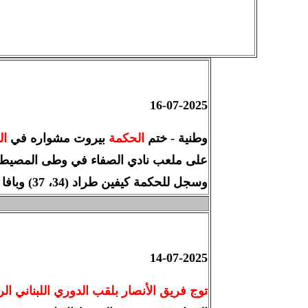
16-07-2025
وطنية - ختم
الحكمة
بيروت مشواره في
ال
على ملعب نادي الصفاء في وطى المصيطبة،
وسجل للحكمة كيفين طراد (34، 37) وبافا ديوب (68). وللعهد محمود زبيب (59).
14-07-2025
توج فريق الأنصار بلقب الدوري اللبناني الرقم 65 في كرة القدم للدرجة الاولى للرجال، للمرة الـ15 