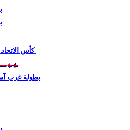
بط
بط
كأس الاتحاد الاس
بطولة غرب آسيا 