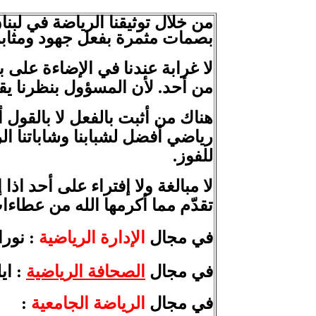
من خلال توثيقنا الرياضة في لبن
بصمات
مثمرة
بفعل جهود ومثابر
لا غرابة عندنا في الإضاءة على 
من أحد. لأن المسؤول بنظرنا يق
هناك من أثبت بالفعل لا بالقول أ
رياضي أفضل لشبابنا وشاباتنا ال
للفوز.
لا مبالغة ولا إفتراء على أحد اذ
تقدّم مما أكرمها
الله من عطاءات 
في مجال
الإدارة
الرياضية
:
نورا
في مجال
الصحافة الرياضية
: اي
في مجال
الرياضة
الجامعية
: