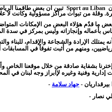
ان
Sport au Liban
تبين ان
بعض طاقمنا الرياض
ة. وقلة
من تبوأت مراكز مسؤولية وكانت لا علاقة
بعض ما قدٌم هؤلاء البعض من الإمكانات المتواض
اس بأعماله وإنجازاته وليس بمركز في سدة ال
نه يمتلك الإرادة والشجاعة والإقدام، للبناء و
رياضيين،
ومنهم من أثبت تفوقاً في المسابقات 
ا إخترنا بشفاية صادقة من خلال موقعنا الخاص و
إدارية وفنية وغيره لإابراز وجه لبنان في المح
 بيرقداريان -
جهاد سلامة
-
لي نصار -