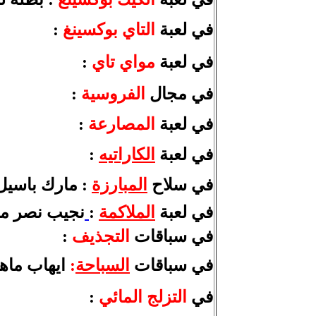
في لعبة
التاي بوكسينغ
:
في لعبة
مواي تاي
:
في مجال
الفروسية
:
في لعبة
المصارعة
:
في لعبة
الكاراتيه
:
في سلاح
المبارزة
:
مارك باسيل 
في لعبة
الملاكمة
:
نجيب نصر مل
في سباقات
التجذيف
:
في سباقات
السباحة
:
ايهاب ماهر
في
التزلج
المائي
: