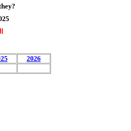
they?
025
البارزون في الرياضة اللبنانية للعام 2016 من هم ؟
025
2026