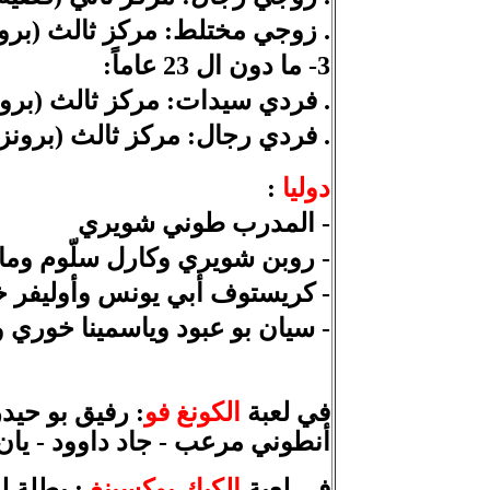
.
زوجي مختلط: مركز ثالث (برون
3- ما دون ال 23 عاماً:
.
فردي سيدات: مركز ثالث (برونز
.
فردي رجال: مركز ثالث (برون
دوليا
:
- المدرب طوني شويري
- روبن شويري وكارل سلّوم وماريا كريستين
- كريستوف أبي يونس وأوليفر خوري (زوجي الر
- سيان بو عبود وياسمينا خوري وجاد الش
في لعبة
الكونغ فو
:
رفيق بو حيدر 
أنطوني مرعب - جاد داوود - يان 
في لعبة
الكيك بوكسينغ
:
بطلة لب