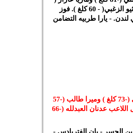
-52 كلغ ) وميداليتين فضيتين بفضل اللاعب عدنان العبدلله (-66 كلغ) واللاعب ماثيو الزغبي( - 60 كلغ ). فوز
جودو في لندن. - يارا طربيه التضامن
حقق لبنان اربع ميداليات ذهبية بفضل يوشيدو السيقلي (-73 كلغ ) وميرا طالب (-57
كلغ)، دييغو السيقلي (-81 كلغ ) وماريا عازار ( -52 كلغ ) وميداليتين فضيتين بفضل اللاعب عدنان العبدلله (-66
ين الجسر - يان الفتريادس -