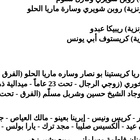
زية) روبن شويري وسارة ماريا الحلو
ية) ريبيكا عبدو
زية) كريستوف أبي يونس
ا بو نصار وساره ماريا الحلو (الفرق - تحت 17 سنة - ميدالي
جال - تحت 23 عاماً - ميدالية ذهبية)
يخ حسين وشربل مسلّم (الفرق - تحت 15 سنة - ميدالية فضية
- كريس ونيس - إيرينا بعينو - مالك العياص - ج
عيد - ألكسيس صليبا - مجد ترك - يارا بولس - 
نان فاطمة مسلماني -
ربيع بشير زهر -