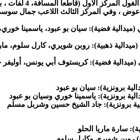
 عوض ، وفي المركز الثالث اللاعب جمال سوسي
ماً: مركز ثاني (ميدالية فضية): سيان بو عبود، ياسمين
اماً: مركز أول (ميدالية ذهبية): روبن شويري، كارل سلوم
ية برونزية): سيان بو عبود
ية برونزية): ياسمينا خوري وسيان بو عبود
ية برونزية): جاد الشيخ حسين وشربل مسلم
: سارة ماريا الحلو
) روبن شويري وكارل سلوم