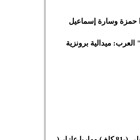
ا حمزة وسارة إسماعيل
لعرب: ميدالية برونزية
يوشيدو السيقلي (-73 كلغ ) وميرا طالب (-57 كلغ)، دييغو السيقلي (-81 كلغ ) وماريا عازار (