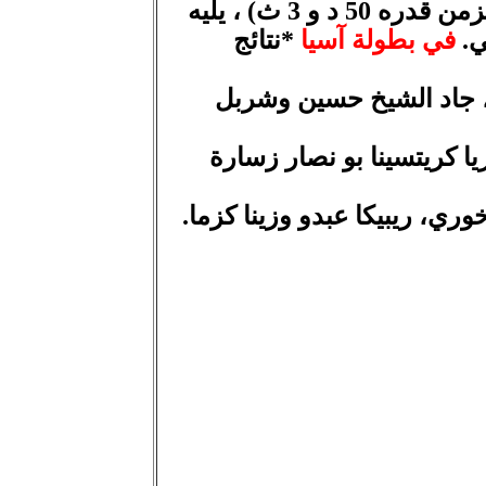
أحمد الغول المركز الأول (قاطعا المسافة، 4 لفات ، بزمن قدره 50 د و 3 ث) ، يليه
.
في بطولة آسيا
*نتائج
ا خوري، جاد الشيخ حسين وشربل
، ماريا كريتسينا بو نصار زسارة