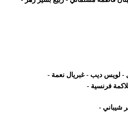
- لويس ديب - غبريال نعمة -
اكمة فرنسية -
 شيباني -