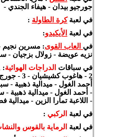
جورجيو بيدان
- هيفاء الجندي -
في لعبة
كرة
الطاولة
:
في لعبة
الأيكيدو
:
في
العاب القوى
:
مسرين نجيم - 
نزيه عويضة - زولال بزجيان - س
في
سباقات
الدراجات الهوائية
:
1 
2 - هاغوب كشيشيان - 3 - جورج بطرس - 1 - تمارا الزين - 2 - رامونا خليفه - 3 - كارولين بويادجيان. -
أحمد الغول - ميدالية ذهبية - سباق ضد الساعة 
- أحمد الغول - ميدالية ذهبية - سباق الطريق لذ
- اللاعبة تمارا الزين - ميدالية 
في لعبة
الركبي
:
في لعبة
الرماية بالقوس
والنشا