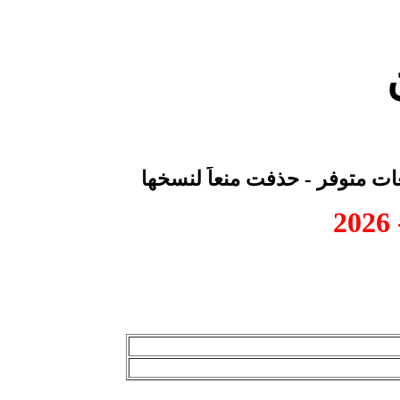
عات متوفر - حذفت منعاً لنسخها