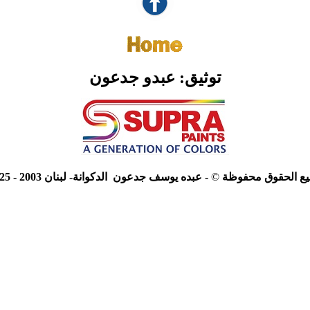
توثيق: عبدو جدعون
ع الحقوق محفوظة
©
- عبده يوسف جدعون الدكوانة- لبنان 2003 - 2025