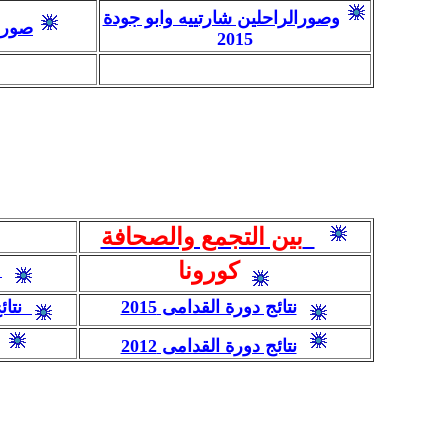
وصورالراحلين شارتييه وابو جودة
صور دو
2015
بين التجمع والصحافة
كورونا
نتائج دورة القدامى 2015
2014
نتائ
نتائج دورة القدامى 2012